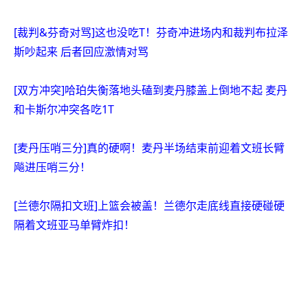
[裁判&芬奇对骂]这也没吃T！芬奇冲进场内和裁判布拉泽
斯吵起来 后者回应激情对骂
[双方冲突]哈珀失衡落地头磕到麦丹膝盖上倒地不起 麦丹
和卡斯尔冲突各吃1T
[麦丹压哨三分]真的硬啊！麦丹半场结束前迎着文班长臂
飚进压哨三分！
[兰德尔隔扣文班]上篮会被盖！兰德尔走底线直接硬碰硬
隔着文班亚马单臂炸扣！