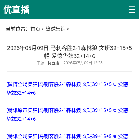
☰
优直播
当前位置：
首页
>
篮球集锦
>
2026年05月09日 马刺客胜2-1森林狼 文班39+15+5
帽 爱德华兹32+14+6
来源：
优直播
2026年05月09日 12:35
[微博全场集锦]马刺客胜2-1森林狼 文班39+15+5帽 爱德
华兹32+14+6
[腾讯原声集锦]马刺客胜2-1森林狼 文班39+15+5帽 爱德
华兹32+14+6
[腾讯全场集锦]马刺客胜2-1森林狼 文班39+15+5帽 爱德