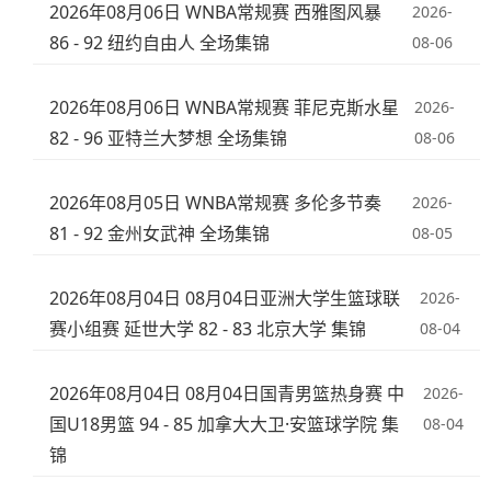
2026年08月06日 WNBA常规赛 西雅图风暴
2026-
86 - 92 纽约自由人 全场集锦
08-06
2026年08月06日 WNBA常规赛 菲尼克斯水星
2026-
82 - 96 亚特兰大梦想 全场集锦
08-06
2026年08月05日 WNBA常规赛 多伦多节奏
2026-
81 - 92 金州女武神 全场集锦
08-05
2026年08月04日 08月04日亚洲大学生篮球联
2026-
赛小组赛 延世大学 82 - 83 北京大学 集锦
08-04
2026年08月04日 08月04日国青男篮热身赛 中
2026-
国U18男篮 94 - 85 加拿大大卫·安篮球学院 集
08-04
锦