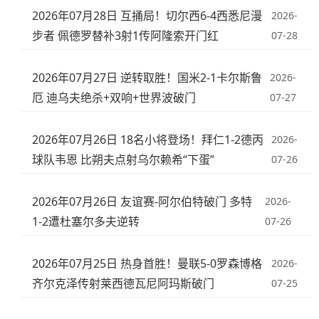
2026年07月28日 互捅局！切尔西6-4西悉尼漫
2026-
步者 佩德罗替补3射1传阿隆索开门红
07-28
2026年07月27日 逆转取胜！国米2-1卡尔斯鲁
2026-
厄 迪乌夫绝杀+双响+世界波破门
07-27
2026年07月26日 18名小将登场！拜仁1-2德丙
2026-
球队韦恩 比朔夫点射乌尔赖希“下蛋”
07-26
2026年07月26日 友谊赛-阿尔伯特破门 多特
2026-
1-2遭杜塞尔多夫逆转
07-26
2026年07月25日 热身首胜！曼联5-0罗森博格
2026-
齐尔克泽传射莱西德瓦尼阿玛斯破门
07-25