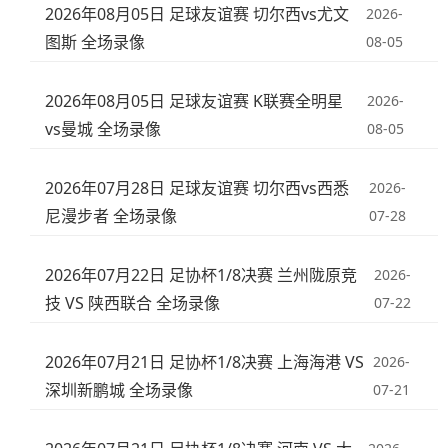
2026年08月05日 足球友谊赛 切尔西vs尤文
2026-
图斯 全场录像
08-05
2026年08月05日 足球友谊赛 K联赛全明星
2026-
vs曼城 全场录像
08-05
2026年07月28日 足球友谊赛 切尔西vs西悉
2026-
尼漫步者 全场录像
07-28
2026年07月22日 足协杯1/8决赛 兰州陇原竞
2026-
技 VS 陕西联合 全场录像
07-22
2026年07月21日 足协杯1/8决赛 上海海港 VS
2026-
深圳新鹏城 全场录像
07-21