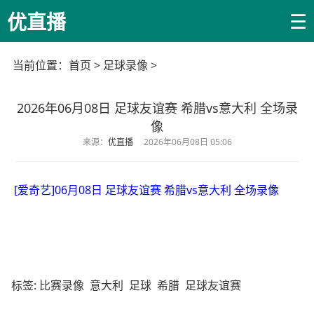
☰
优直播
当前位置：
首页
>
足球录像
>
2026年06月08日 足球友谊赛 希腊vs意大利 全场录
像
来源：
优直播
2026年06月08日 05:06
[爱奇艺]06月08日 足球友谊赛 希腊vs意大利 全场录像
标签:
比赛录像
意大利
足球
希腊
足球友谊赛