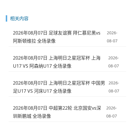
相关内容
2026年08月07日 足球友谊赛 拜仁慕尼黑vs
2026-
阿斯顿维拉 全场录像
08-07
2026年08月07日 上海明日之星冠军杯 上海
2026-
U17 VS 阿森纳U17 全场录像
08-07
2026年08月07日 上海明日之星冠军杯 中国男
2026-
足U17 VS 河床U17 全场录像
08-07
2026年08月07日 中超第22轮 北京国安vs深
2026-
圳新鹏城 全场录像
08-07