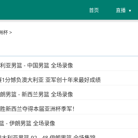
首页
直播
洲杯 >
大利亚男篮 - 中国男篮 全场录像
篮决赛1分憾负澳大利亚 亚军创十年来最好成绩
伊朗男篮 - 新西兰男篮 全场录像
朗战胜新西兰夺得本届亚洲杯季军！
 - 伊朗男篮 全场录像
大利亚男篮 92 - 48 伊朗男篮 全场集锦