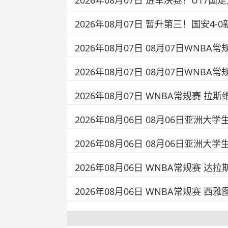
2026年08月07日 进军决赛！U17
2026年08月07日 暂升第三！国安
2026年08月07日 08月07日WNBA常
2026年08月07日 08月07日WNBA
2026年08月07日 WNBA常规赛 拉斯
2026年08月06日 08月06日亚洲大学
2026年08月06日 08月06日亚洲大学
2026年08月06日 WNBA常规赛 达拉
2026年08月06日 WNBA常规赛 西雅