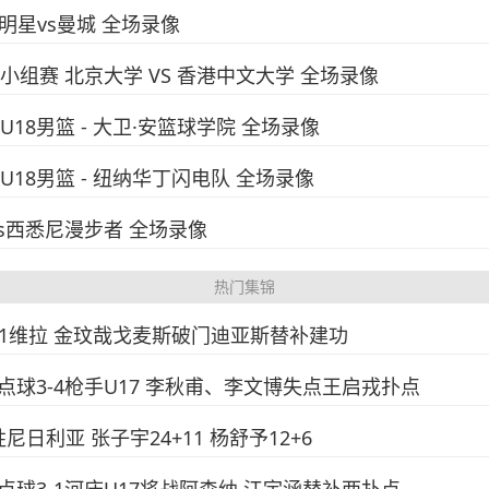
全明星vs曼城 全场录像
赛小组赛 北京大学 VS 香港中文大学 全场录像
U18男篮 - 大卫·安篮球学院 全场录像
国U18男篮 - 纽纳华丁闪电队 全场录像
西vs西悉尼漫步者 全场录像
热门集锦
仁2-1维拉 金玟哉戈麦斯破门迪亚斯替补建功
上海点球3-4枪手U17 李秋甫、李文博失点王启戎扑点
尼日利亚 张子宇24+11 杨舒予12+6