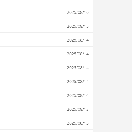
2025/08/16
2025/08/15
2025/08/14
2025/08/14
2025/08/14
2025/08/14
2025/08/14
2025/08/13
2025/08/13