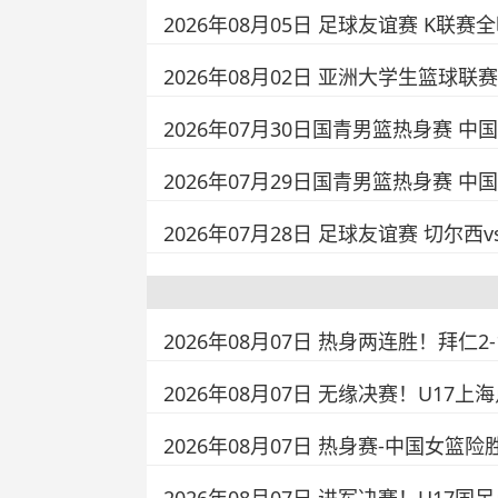
2026年08月05日 足球友谊赛 K联赛
2026年08月02日 亚洲大学生篮球联
2026年07月30日国青男篮热身赛 中国
2026年07月29日国青男篮热身赛 中
2026年07月28日 足球友谊赛 切尔
2026年08月07日 热身两连胜！拜
2026年08月07日 无缘决赛！U17
2026年08月07日 热身赛-中国女篮险胜