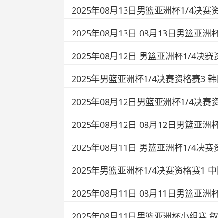
2025年08月13日男篮亚洲杯1/4决赛
2025年08月13日 08月13日男篮亚洲
2025年08月12日 男篮亚洲杯1/4决赛
2025年男篮亚洲杯1/4决赛资格赛3 
2025年08月12日男篮亚洲杯1/4决
2025年08月12日 08月12日男篮亚
2025年08月11日 男篮亚洲杯1/4决赛
2025年男篮亚洲杯1/4决赛资格赛1 
2025年08月11日 08月11日男篮亚洲
2025年08月11日男篮亚洲杯小组赛 