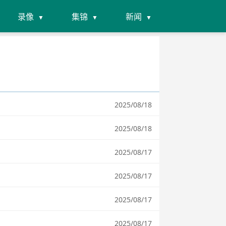
录像
集锦
新闻
2025/08/18
2025/08/18
2025/08/17
2025/08/17
2025/08/17
2025/08/17