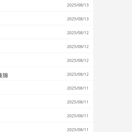
2025/08/13
2025/08/13
2025/08/12
2025/08/12
2025/08/12
2025/08/12
集锦
2025/08/11
2025/08/11
2025/08/11
2025/08/11