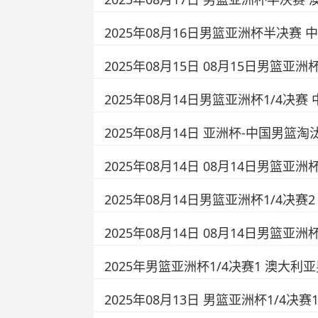
2025年08月16日男篮亚洲杯半决赛 
2025年08月15日 08月15日男篮亚洲
2025年08月14日男篮亚洲杯1/4决赛
2025年08月14日 亚洲杯-中国男篮淘
2025年08月14日 08月14日男篮亚洲
2025年08月14日男篮亚洲杯1/4决赛
2025年08月14日 08月14日男篮亚洲杯
2025年男篮亚洲杯1/4决赛1 澳大利
2025年08月13日 男篮亚洲杯1/4决赛