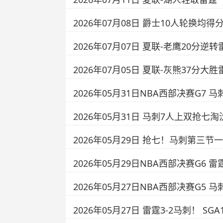
2026年07月08日 爵士10人轮换均得
2026年07月07日 夏联-老鹰20分逆转
2026年07月05日 夏联-灰熊37分大胜
2026年05月31日NBA西部决赛G7 马
2026年05月31日 马刺7人上双抢七淘
2026年05月29日 抢七！马刺第三节一波
2026年05月29日NBA西部决赛G6 雷
2026年05月27日NBA西部决赛G5 马
2026年05月27日 雷霆3-2马刺！ S