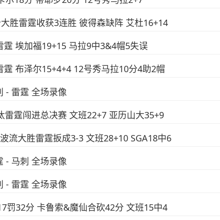
分大胜雷霆收获3连胜 彼得森缺阵 艾杜16+14
雷霆 埃加福19+15 马拉9中3&4帽5失误
雷霆 布泽尔15+4+4 12号秀马拉10分4助2帽
刺 - 雷霆 全场录像
汰雷霆闯进总决赛 文班22+7 亚历山大35+9
流大胜雷霆扳成3-3 文班28+10 SGA18中6
霆 - 马刺 全场录像
刺 - 雷霆 全场录像
GA17罚32分 卡鲁索&魔仙合砍42分 文班15中4