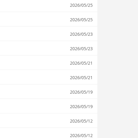
2026/05/25
2026/05/25
2026/05/23
2026/05/23
2026/05/21
2026/05/21
2026/05/19
2026/05/19
2026/05/12
2026/05/12