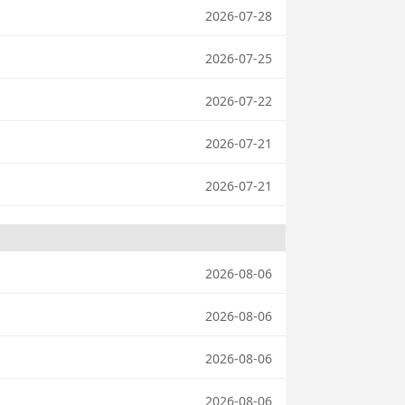
2026-07-28
2026-07-25
2026-07-22
2026-07-21
2026-07-21
2026-08-06
2026-08-06
2026-08-06
2026-08-06