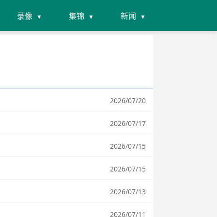
录像
集锦
新闻
2026/07/20
2026/07/17
2026/07/15
2026/07/15
2026/07/13
2026/07/11