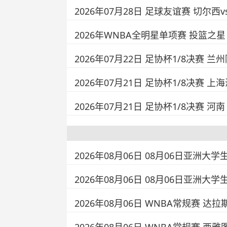
2026年07月28日 足球友谊赛 切尔
2026年WNBA全明星单项赛 投篮之星
2026年07月22日 足协杯1/8决赛 
2026年07月21日 足协杯1/8决赛 上
2026年07月21日 足协杯1/8决赛 河
2026年08月06日 08月06日亚洲大学
2026年08月06日 08月06日亚洲大学
2026年08月06日 WNBA常规赛 达拉