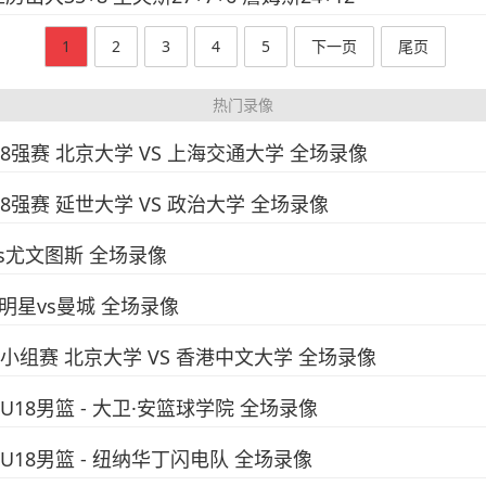
1
2
3
4
5
下一页
尾页
热门录像
赛8强赛 北京大学 VS 上海交通大学 全场录像
赛8强赛 延世大学 VS 政治大学 全场录像
vs尤文图斯 全场录像
全明星vs曼城 全场录像
赛小组赛 北京大学 VS 香港中文大学 全场录像
U18男篮 - 大卫·安篮球学院 全场录像
国U18男篮 - 纽纳华丁闪电队 全场录像