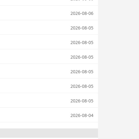
2026-08-06
2026-08-05
2026-08-05
2026-08-05
2026-08-05
2026-08-05
2026-08-05
2026-08-04