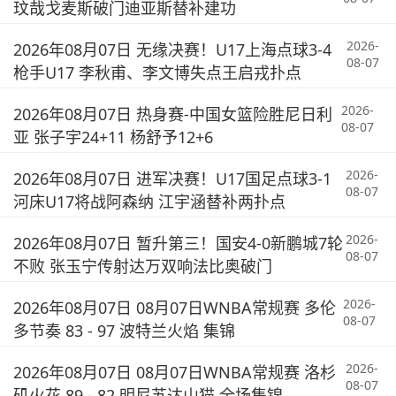
玟哉戈麦斯破门迪亚斯替补建功
2026-
2026年08月07日 无缘决赛！U17上海点球3-4
08-07
枪手U17 李秋甫、李文博失点王启戎扑点
2026-
2026年08月07日 热身赛-中国女篮险胜尼日利
08-07
亚 张子宇24+11 杨舒予12+6
2026-
2026年08月07日 进军决赛！U17国足点球3-1
08-07
河床U17将战阿森纳 江宇涵替补两扑点
2026-
2026年08月07日 暂升第三！国安4-0新鹏城7轮
08-07
不败 张玉宁传射达万双响法比奥破门
2026-
2026年08月07日 08月07日WNBA常规赛 多伦
08-07
多节奏 83 - 97 波特兰火焰 集锦
2026-
2026年08月07日 08月07日WNBA常规赛 洛杉
08-07
矶火花 89 - 82 明尼苏达山猫 全场集锦