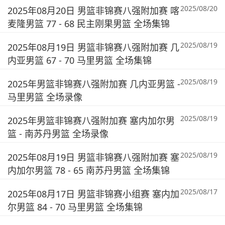
2025/08/20
2025年08月20日 男篮非锦赛八强附加赛 喀
麦隆男篮 77 - 68 民主刚果男篮 全场集锦
2025/08/19
2025年08月19日 男篮非锦赛八强附加赛 几
内亚男篮 67 - 70 马里男篮 全场集锦
2025/08/19
2025年男篮非锦赛八强附加赛 几内亚男篮 -
马里男篮 全场录像
2025/08/19
2025年男篮非锦赛八强附加赛 塞内加尔男
篮 - 南苏丹男篮 全场录像
2025/08/19
2025年08月19日 男篮非锦赛八强附加赛 塞
内加尔男篮 78 - 65 南苏丹男篮 全场集锦
2025/08/17
2025年08月17日 男篮非锦赛小组赛 塞内加
尔男篮 84 - 70 马里男篮 全场集锦