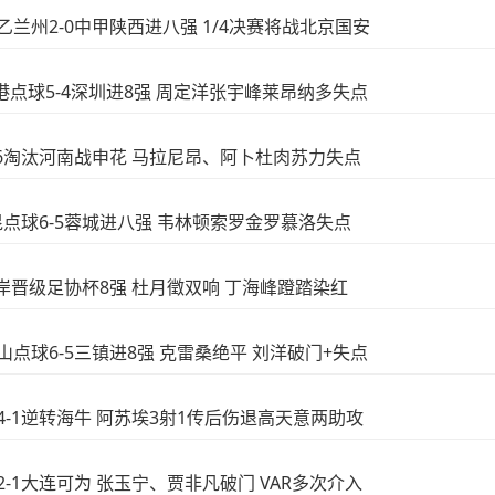
中乙兰州2-0中甲陕西进八强 1/4决赛将战北京国安
!海港点球5-4深圳进8强 周定洋张宇峰莱昂纳多失点
球7-6淘汰河南战申花 马拉尼昂、阿卜杜肉苏力失点
玉昆点球6-5蓉城进八强 韦林顿索罗金罗慕洛失点
西海岸晋级足协杯8强 杜月徵双响 丁海峰蹬踏染红
泰山点球6-5三镇进8强 克雷桑绝平 刘洋破门+失点
花4-1逆转海牛 阿苏埃3射1传后伤退高天意两助攻
安2-1大连可为 张玉宁、贾非凡破门 VAR多次介入