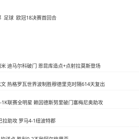
那
足球
欧冠18决赛首回合
-1国米 迪马尔科破门 恩昆库造点+点射拉莫斯登场
-1尤文 热格罗瓦世界波制胜穆德里克时隔614天复出
曼城3-1K联赛全明星 赖因德斯努里破门塞梅尼奥助攻
迪巴拉助攻 罗马4-1纽波特郡