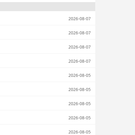
2026-08-07
2026-08-07
2026-08-07
2026-08-07
2026-08-05
2026-08-05
2026-08-05
2026-08-05
2026-08-05