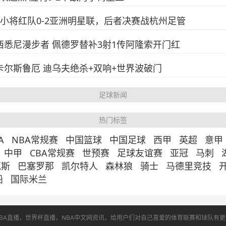
足球小将红队0-2亚洲明星联，后者决赛战杭州足管
-4西悉尼漫步者 佩德罗替补3射1传阿隆索开门红
-1卡尔斯鲁厄 迪乌夫绝杀+双响+世界波破门
足球新闻
热门标签
A
NBA常规赛
中国篮球
中国足球
西甲
英超
意甲
中甲
CBA常规赛
世预赛
足球友谊赛
亚冠
马刺
克斯
巴塞罗那
凯尔特人
森林狼
骑士
马德里竞技
船
国际米兰
BA直播，世界杯直播，NBA中文网资讯，给用户们对自己喜爱的体育联赛和球队有