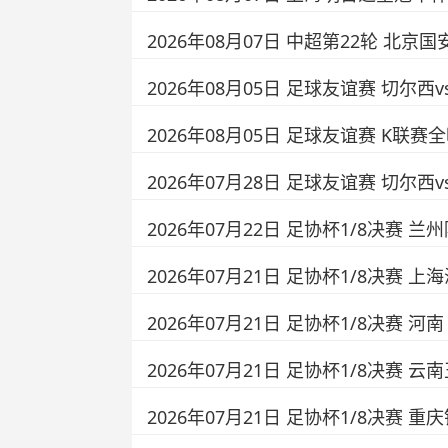
2026年08月07日 中超第22轮 北京
2026年08月05日 足球友谊赛 切尔西
2026年08月05日 足球友谊赛 K联赛
2026年07月28日 足球友谊赛 切尔
2026年07月22日 足协杯1/8决赛 
2026年07月21日 足协杯1/8决赛 上
2026年07月21日 足协杯1/8决赛 河
2026年07月21日 足协杯1/8决赛 云
2026年07月21日 足协杯1/8决赛 