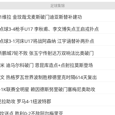
足球集锦
仁2-1维拉 金玟哉戈麦斯破门迪亚斯替补建功
上海点球3-4枪手U17 李秋甫、李文博失点王启戎扑点
国足点球3-1河床U17将战阿森纳 江宇涵替补两扑点
4-0新鹏城7轮不败 张玉宁传射达万双响法比奥破门
-1国米 迪马尔科破门 恩昆库造点+点射拉莫斯登场
-1尤文 热格罗瓦世界波制胜穆德里克时隔614天复出
城3-1K联赛全明星 赖因德斯努里破门塞梅尼奥助攻
巴拉助攻 罗马4-1纽波特郡
西马坎送点 胜利0-2不敌阿尔梅里亚