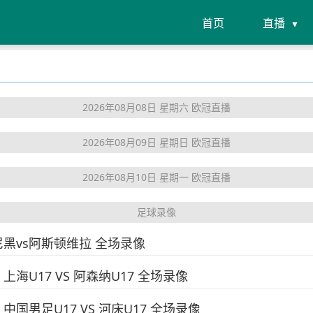
首页
直播
2026年08月08日 星期六 欧冠直播
2026年08月09日 星期日 欧冠直播
2026年08月10日 星期一 欧冠直播
足球录像
慕尼黑vs阿斯顿维拉 全场录像
上海U17 VS 阿森纳U17 全场录像
中国男足U17 VS 河床U17 全场录像