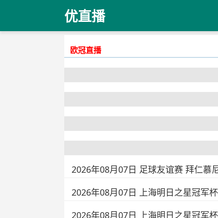
优直播
欧冠直播
2026年08月07日 足球友谊赛 拜仁
2026年08月07日 上海明日之星冠军杯 
2026年08月07日 上海明日之星冠军杯 