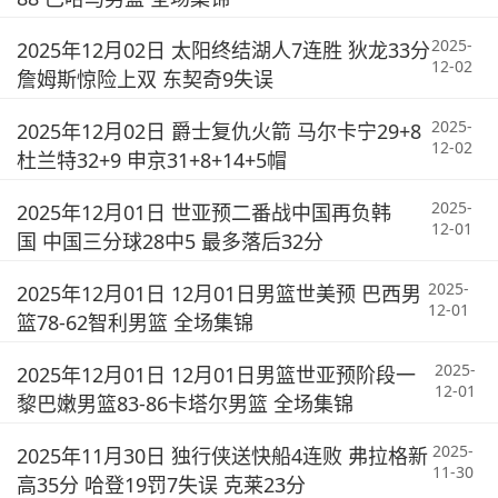
2025-
2025年12月02日 太阳终结湖人7连胜 狄龙33分
12-02
詹姆斯惊险上双 东契奇9失误
2025-
2025年12月02日 爵士复仇火箭 马尔卡宁29+8
12-02
杜兰特32+9 申京31+8+14+5帽
2025-
2025年12月01日 世亚预二番战中国再负韩
12-01
国 中国三分球28中5 最多落后32分
2025-
2025年12月01日 12月01日男篮世美预 巴西男
12-01
篮78-62智利男篮 全场集锦
2025-
2025年12月01日 12月01日男篮世亚预阶段一
12-01
黎巴嫩男篮83-86卡塔尔男篮 全场集锦
2025-
2025年11月30日 独行侠送快船4连败 弗拉格新
11-30
高35分 哈登19罚7失误 克莱23分