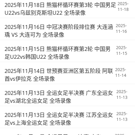
2025-
2025年11月18日 熊猫杯循环赛第3轮 中国男足
11-18
U22vs乌兹别克斯坦U22 全场录像
2025-
2025年11月16日 中冠决赛阶段排位赛 大连涵
11-16
瑀 VS 大连可为 全场录像
2025-
2025年11月15日 熊猫杯循环赛第2轮 中国男
11-15
足U22vs韩国U22 全场录像
2025-
2025年11月14日 世预赛亚洲区第五阶段 阿联
11-14
酋vs伊拉克 全场录像
2025-
2025年11月13日 全运女足半决赛 广东全运女
11-13
足vs湖北全运女足 全场录像
2025-
2025年11月13日 全运女足半决赛 江苏全运女
11-13
足vs上海全运女足 全场录像