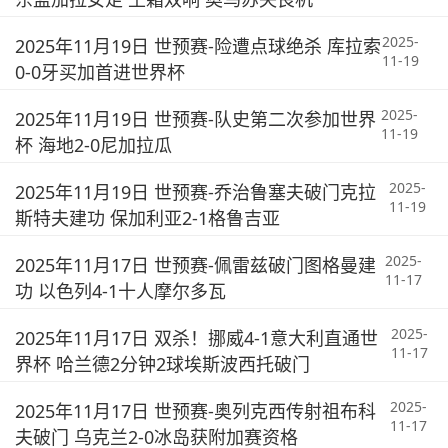
2025-
2025年11月19日 世预赛-险遭点球绝杀 库拉索
11-19
0-0牙买加首进世界杯
2025-
2025年11月19日 世预赛-队史第二次参加世界
11-19
杯 海地2-0尼加拉瓜
2025-
2025年11月19日 世预赛-乔治鲁塞夫破门克拉
11-19
斯特夫建功 保加利亚2-1格鲁吉亚
2025-
2025年11月17日 世预赛-佩雷兹破门图格曼建
11-17
功 以色列4-1十人摩尔多瓦
2025-
2025年11月17日 双杀！挪威4-1意大利直通世
11-17
界杯 哈兰德2分钟2球埃斯波西托破门
2025-
2025年11月17日 世预赛-奥列克西传射祖布科
11-17
夫破门 乌克兰2-0冰岛获附加赛资格